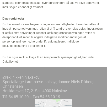
klagesag eller erstatningssag, hvor oplysninger i så fald vil blive opbevaret,
indtil sagen er endeligt afsluttet.
Dine rettigheder
Du har – med lovens begrænsninger – visse rettigheder, herunder retten til
indsigt i personoplysninger, retten til at få ændret ukorrekte oplysninger, retten
til at få slettet oplysninger, retten til at få begrænset oplysninger, retten til
dataportabilitet, retten til at gøre indsigelse mod behandlingen af
personoplysningerne, herunder ift. automatiseret, individuel
beslutningstagning (”profilering”).
Du har også ret til at klage til en kompetent tilsynsmyndighed, herunder
Datatilsynet.
Øreklinikken Nakskov
Speciallæge i øre-næse-halssygdomme Niels Råberg
Christensen
Hoskiærsvej 17, 2. Sal, 4900 Nakskov
Tlf. 54 65 10 20 – Fax 54 65 10 19