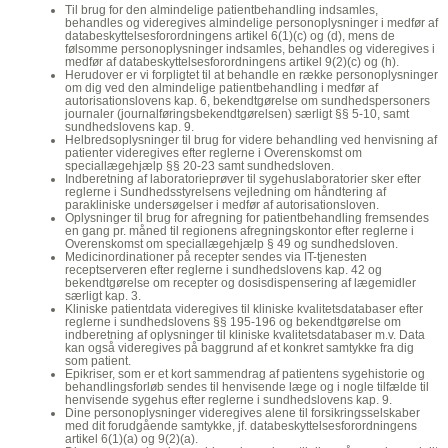
Til brug for den almindelige patientbehandling indsamles,
behandles og videregives almindelige personoplysninger i medfør af
databeskyttelsesforordningens artikel 6(1)(c) og (d), mens de
følsomme personoplysninger indsamles, behandles og videregives i
medfør af databeskyttelsesforordningens artikel 9(2)(c) og (h).
Herudover er vi forpligtet til at behandle en række personoplysninger
om dig ved den almindelige patientbehandling i medfør af
autorisationslovens kap. 6, bekendtgørelse om sundhedspersoners
journaler (journalføringsbekendtgørelsen) særligt §§ 5-10, samt
sundhedslovens kap. 9.
Helbredsoplysninger til brug for videre behandling ved henvisning af
patienter videregives efter reglerne i Overenskomst om
speciallægehjælp §§ 20-23 samt sundhedsloven.
Indberetning af laboratorieprøver til sygehuslaboratorier sker efter
reglerne i Sundhedsstyrelsens vejledning om håndtering af
parakliniske undersøgelser i medfør af autorisationsloven.
Oplysninger til brug for afregning for patientbehandling fremsendes
en gang pr. måned til regionens afregningskontor efter reglerne i
Overenskomst om speciallægehjælp § 49 og sundhedsloven.
Medicinordinationer på recepter sendes via IT-tjenesten
receptserveren efter reglerne i sundhedslovens kap. 42 og
bekendtgørelse om recepter og dosisdispensering af lægemidler
særligt kap. 3.
Kliniske patientdata videregives til kliniske kvalitetsdatabaser efter
reglerne i sundhedslovens §§ 195-196 og bekendtgørelse om
indberetning af oplysninger til kliniske kvalitetsdatabaser m.v. Data
kan også videregives på baggrund af et konkret samtykke fra dig
som patient.
Epikriser, som er et kort sammendrag af patientens sygehistorie og
behandlingsforløb sendes til henvisende læge og i nogle tilfælde til
henvisende sygehus efter reglerne i sundhedslovens kap. 9.
Dine personoplysninger videregives alene til forsikringsselskaber
med dit forudgående samtykke, jf. databeskyttelsesforordningens
artikel 6(1)(a) og 9(2)(a).