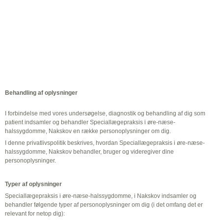
Behandling af oplysninger
I forbindelse med vores undersøgelse, diagnostik og behandling af dig som
patient indsamler og behandler Speciallægepraksis i øre-næse-
halssygdomme, Nakskov en række personoplysninger om dig.
I denne privatlivspolitik beskrives, hvordan Speciallægepraksis i øre-næse-
halssygdomme, Nakskov behandler, bruger og videregiver dine
personoplysninger.
Typer af oplysninger
Speciallægepraksis i øre-næse-halssygdomme, i Nakskov indsamler og
behandler følgende typer af personoplysninger om dig (i det omfang det er
relevant for netop dig):