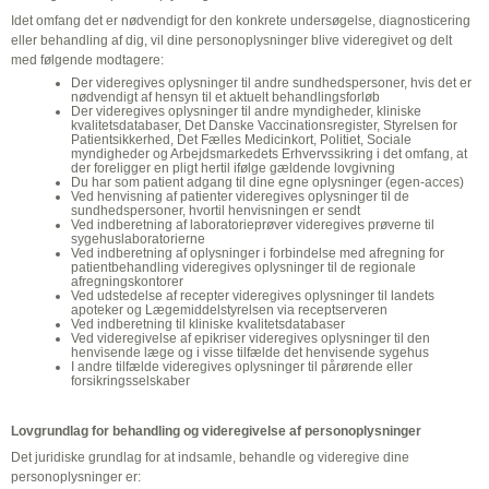
Idet omfang det er nødvendigt for den konkrete undersøgelse, diagnosticering
eller behandling af dig, vil dine personoplysninger blive videregivet og delt
med følgende modtagere:
Der videregives oplysninger til andre sundhedspersoner, hvis det er
nødvendigt af hensyn til et aktuelt behandlingsforløb
Der videregives oplysninger til andre myndigheder, kliniske
kvalitetsdatabaser, Det Danske Vaccinationsregister, Styrelsen for
Patientsikkerhed, Det Fælles Medicinkort, Politiet, Sociale
myndigheder og Arbejdsmarkedets Erhvervssikring i det omfang, at
der foreligger en pligt hertil ifølge gældende lovgivning
Du har som patient adgang til dine egne oplysninger (egen-acces)
Ved henvisning af patienter videregives oplysninger til de
sundhedspersoner, hvortil henvisningen er sendt
Ved indberetning af laboratorieprøver videregives prøverne til
sygehuslaboratorierne
Ved indberetning af oplysninger i forbindelse med afregning for
patientbehandling videregives oplysninger til de regionale
afregningskontorer
Ved udstedelse af recepter videregives oplysninger til landets
apoteker og Lægemiddelstyrelsen via receptserveren
Ved indberetning til kliniske kvalitetsdatabaser
Ved videregivelse af epikriser videregives oplysninger til den
henvisende læge og i visse tilfælde det henvisende sygehus
I andre tilfælde videregives oplysninger til pårørende eller
forsikringsselskaber
Lovgrundlag for behandling og videregivelse af personoplysninger
Det juridiske grundlag for at indsamle, behandle og videregive dine
personoplysninger er: