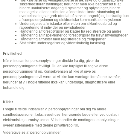
Iværksættelse og vedligeholdelse af tekniske og organisatoriske
sikkerhedsforanstaltninger, herunder men ikke begrænset til at
hindre uautoriseret adgang til systemer og oplysninger, hindre
modtagelse eller distribution af ondsindet kode, standsning af
overbelastningsangreb (denial-of-service-angreb) og beskadigelser
af computersystemer og elektroniske kommunikationssystemer
Undersøgelse af mistanke eller viden om sikkerhedsbrud og
rapportering til individer og myndigheder
Håndtering af forespørgsler og klager fra registrerede og andre
Håndtering af inspektioner og forespørgsler fra tilsynsmyndigheder
Håndtering af tvister med registrerede og tredjeparter
Statistiske undersøgelser og videnskabelig forskning
Frivillighed
Når vi indsamler personoplysninger direkte fra dig, giver du
personoplysningerne frivilligt. Du er ikke forpligtet til at give disse
personoplysninger til os. Konsekvensen af ikke at give os
personoplysningerne vil være, at vi ikke kan varetage formålene ovenfor,
herunder at vi i nogle tilfælde ikke kan undersøge, diagnosticere eller
behandle dig.
Kilder
I nogle tilfælde indsamler vi personoplysninger om dig fra andre
sundhedspersoner, f.eks. sygehuse, henvisende læge eller ved opslag i
elektroniske journalsystemer. Vi behandler de modtagende oplysninger i
overensstemmelse med denne privatlivspolitik.
Videregivelse af personoplysninger