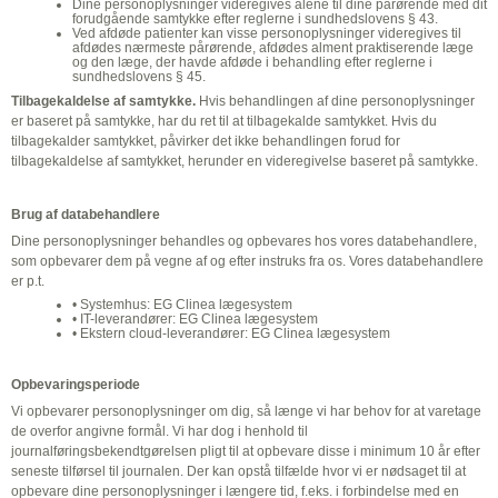
Dine personoplysninger videregives alene til dine pårørende med dit
forudgående samtykke efter reglerne i sundhedslovens § 43.
Ved afdøde patienter kan visse personoplysninger videregives til
afdødes nærmeste pårørende, afdødes alment praktiserende læge
og den læge, der havde afdøde i behandling efter reglerne i
sundhedslovens § 45.
Tilbagekaldelse af samtykke.
Hvis behandlingen af dine personoplysninger
er baseret på samtykke, har du ret til at tilbagekalde samtykket. Hvis du
tilbagekalder samtykket, påvirker det ikke behandlingen forud for
tilbagekaldelse af samtykket, herunder en videregivelse baseret på samtykke.
Brug af databehandlere
Dine personoplysninger behandles og opbevares hos vores databehandlere,
som opbevarer dem på vegne af og efter instruks fra os. Vores databehandlere
er p.t.
• Systemhus: EG Clinea lægesystem
• IT-leverandører: EG Clinea lægesystem
• Ekstern cloud-leverandører: EG Clinea lægesystem
Opbevaringsperiode
Vi opbevarer personoplysninger om dig, så længe vi har behov for at varetage
de overfor angivne formål. Vi har dog i henhold til
journalføringsbekendtgørelsen pligt til at opbevare disse i minimum 10 år efter
seneste tilførsel til journalen. Der kan opstå tilfælde hvor vi er nødsaget til at
opbevare dine personoplysninger i længere tid, f.eks. i forbindelse med en